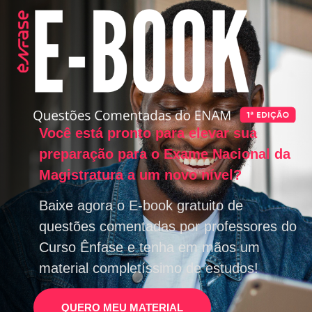
Você está pronto para elevar sua
preparação para o Exame Nacional da
Magistratura a um novo nível?
Baixe agora o E-book gratuito de
questões comentadas por professores do
Curso Ênfase e tenha em mãos um
material completíssimo de estudos!
QUERO MEU MATERIAL